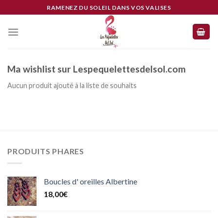
Skip
RAMENEZ DU SOLEIL DANS VOS VALISES
to
content
Ma wishlist sur Lespequelettesdelsol.com
Aucun produit ajouté à la liste de souhaits
PRODUITS PHARES
Boucles d' oreilles Albertine
18,00
€