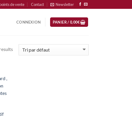
points de vente
Contact
Newsletter
CONNEXION
PANIER /
0,00
€
results
uter
mes
ups
e
eur
tif