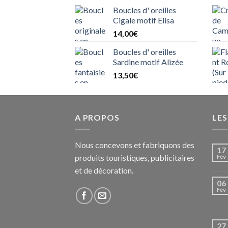
Boucles d' oreilles
Cigale motif Elisa
14,00
€
Boucles d' oreilles
Sardine motif Alizée
13,50
€
A PROPOS
LE
Nous concevons et fabriquons des
17
produits touristiques, publicitaires
Fév
et de décoration.
06
Fév
27