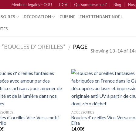
Mentions légales – CGU
CGV
Qui sommes nous ?
Blog
Nos 
SSOIRES
DÉCORATION
CUISINE
EN ATTENDANT NOËL
TÉS
 “BOUCLES D' OREILLES”
PAGE
/
Showing 13–14 of 14 
Ajouter
Ajo
à mes
à 
coups
co
de
d
coeur
co
SSOIRES
ACCESSOIRES
les d’ oreilles Vice-Versa motif
Boucles d’ oreilles Vice-Versa mo
illo
Elisa
0
€
14,00
€