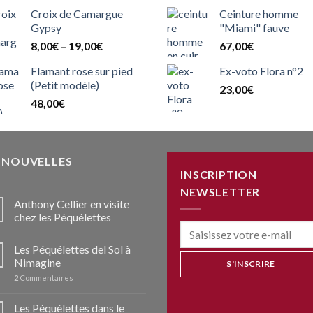
Croix de Camargue
Ceinture homme
Gypsy
"Miami" fauve
8,00
€
–
19,00
€
67,00
€
Flamant rose sur pied
Ex-voto Flora n°2
(Petit modèle)
23,00
€
48,00
€
S NOUVELLES
INSCRIPTION
NEWSLETTER
Anthony Cellier en visite
chez les Péquélettes
Les Péquélettes del Sol à
Nimagine
2
Commentaires
Les Péquélettes dans le