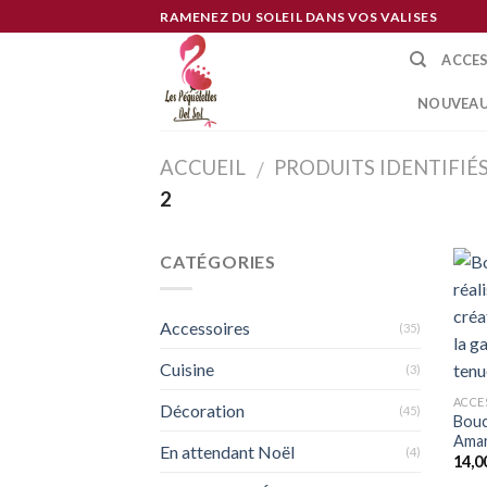
Skip
RAMENEZ DU SOLEIL DANS VOS VALISES
to
ACCE
content
NOUVEAU
ACCUEIL
PRODUITS IDENTIFIÉS
/
2
CATÉGORIES
Accessoires
(35)
Cuisine
(3)
ACCE
Décoration
(45)
Bouc
Amar
En attendant Noël
(4)
14,0