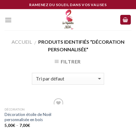
Skip
RAMENEZ DU SOLEIL DANS VOS VALISES
to
content
ACCUEIL
PRODUITS IDENTIFIÉS “DÉCORATION
/
PERSONNALISÉE”
FILTRER
DÉCORATION
Ajouter
Décoration étoile de Noël
à mes
personnalisée en bois
coups
de
5,00
€
–
7,00
€
coeur