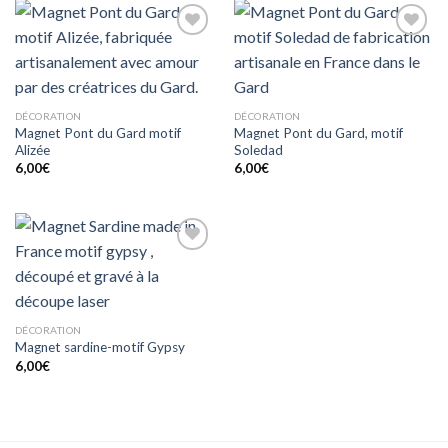
Ajouter
Ajouter
à mes
à mes
coups
coups
de
de
coeur
coeur
DÉCORATION
DÉCORATION
Magnet Pont du Gard motif
Magnet Pont du Gard, motif
Alizée
Soledad
6,00
€
6,00
€
Ajouter
à mes
coups
de
coeur
DÉCORATION
Magnet sardine-motif Gypsy
6,00
€