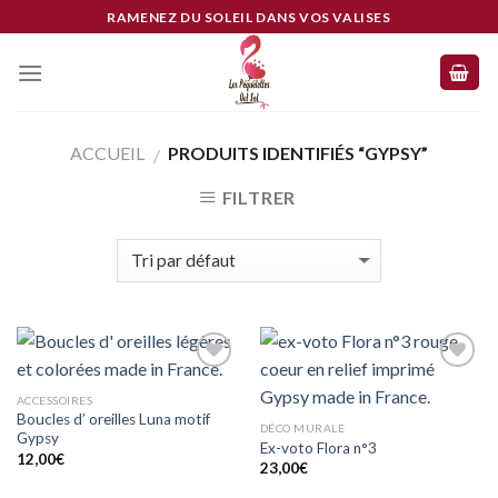
Skip
RAMENEZ DU SOLEIL DANS VOS VALISES
to
content
ACCUEIL
PRODUITS IDENTIFIÉS “GYPSY”
/
FILTRER
Ajouter
Ajouter
à mes
à mes
ACCESSOIRES
coups
coups
Boucles d’ oreilles Luna motif
de
de
DÉCO MURALE
Gypsy
coeur
coeur
Ex-voto Flora n°3
12,00
€
23,00
€