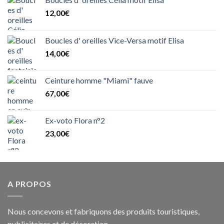
12,00
€
Boucles d' oreilles Vice-Versa motif Elisa
14,00
€
Ceinture homme "Miami" fauve
67,00
€
Ex-voto Flora n°2
23,00
€
A PROPOS
Nous concevons et fabriquons des produits touristiques,
publicitaires et de décoration.