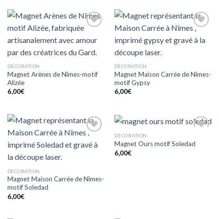
Ajouter
Ajouter
à mes
à mes
coups
coups
de
de
coeur
coeur
DÉCORATION
DÉCORATION
Magnet Arènes de Nîmes-motif
Magnet Maison Carrée de Nîmes-
Alizée
motif Gypsy
6,00
€
6,00
€
DÉCORATION
Ajouter
Ajouter
Magnet Ours motif Soledad
à mes
à mes
coups
coups
6,00
€
de
de
coeur
coeur
DÉCORATION
Magnet Maison Carrée de Nîmes-
motif Soledad
6,00
€