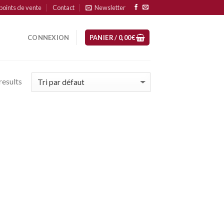
points de vente
Contact
Newsletter
CONNEXION
PANIER /
0,00
€
results
uter
mes
ups
e
eur