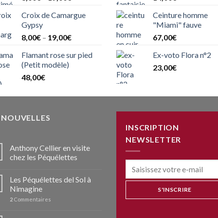
Croix de Camargue
Ceinture homme
Gypsy
"Miami" fauve
8,00
€
–
19,00
€
67,00
€
Flamant rose sur pied
Ex-voto Flora n°2
(Petit modèle)
23,00
€
48,00
€
S NOUVELLES
INSCRIPTION
NEWSLETTER
Anthony Cellier en visite
chez les Péquélettes
Les Péquélettes del Sol à
Nimagine
2
Commentaires