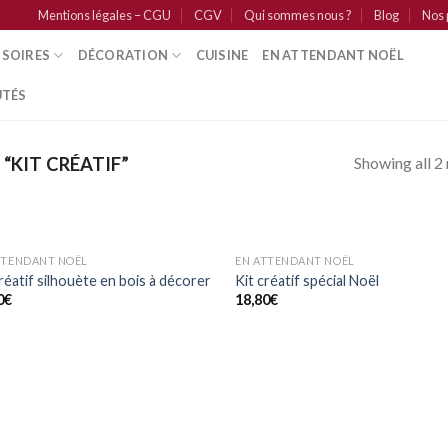
Mentions légales – CGU
CGV
Qui sommes nous ?
Blog
Nos 
SSOIRES
DÉCORATION
CUISINE
EN ATTENDANT NOËL
TÉS
Showing all 2 
“KIT CRÉATIF”
TTENDANT NOËL
EN ATTENDANT NOËL
Ajouter
Ajo
réatif silhouète en bois à décorer
Kit créatif spécial Noël
à mes
à 
0
€
18,80
€
coups
co
de
d
coeur
co