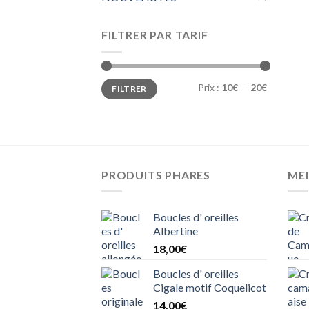
FILTRER PAR TARIF
Prix :
10€
—
20€
FILTRER
PRODUITS PHARES
MEI
Boucles d' oreilles
Albertine
18,00
€
Boucles d' oreilles
Cigale motif Coquelicot
14,00
€