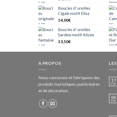
Boucles d' oreilles
Cigale motif Elisa
14,00
€
Boucles d' oreilles
Sardine motif Alizée
13,50
€
A PROPOS
LE
Nous concevons et fabriquons des
17
produits touristiques, publicitaires
Fév
et de décoration.
06
Fév