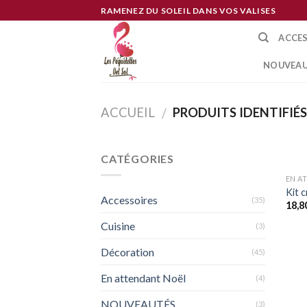
Skip
RAMENEZ DU SOLEIL DANS VOS VALISES
to
ACCE
content
NOUVEAU
ACCUEIL
PRODUITS IDENTIFIÉS 
/
CATÉGORIES
EN A
Kit c
Accessoires
(35)
18,8
Cuisine
(3)
Décoration
(45)
En attendant Noël
(4)
NOUVEAUTÉS
(3)