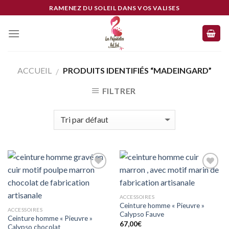
Skip
RAMENEZ DU SOLEIL DANS VOS VALISES
to
content
ACCUEIL
PRODUITS IDENTIFIÉS “MADEINGARD”
/
FILTRER
Ajouter
Ajouter
à mes
à mes
coups
coups
de
de
ACCESSOIRES
coeur
coeur
Ceinture homme « Pieuvre »
ACCESSOIRES
Calypso Fauve
Ceinture homme « Pieuvre »
67,00
€
Calypso chocolat