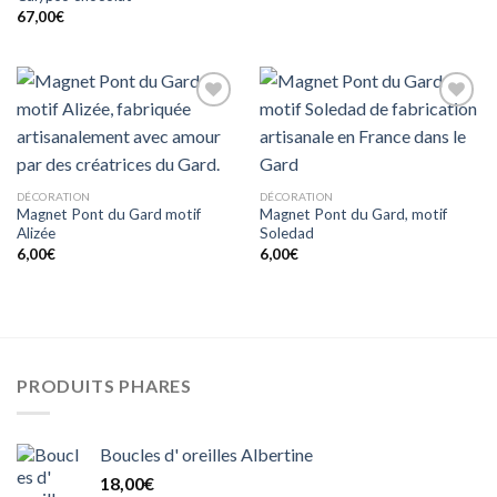
67,00
€
Ajouter
Ajouter
à mes
à mes
coups
coups
de
de
coeur
coeur
DÉCORATION
DÉCORATION
Magnet Pont du Gard motif
Magnet Pont du Gard, motif
Alizée
Soledad
6,00
€
6,00
€
PRODUITS PHARES
Boucles d' oreilles Albertine
18,00
€