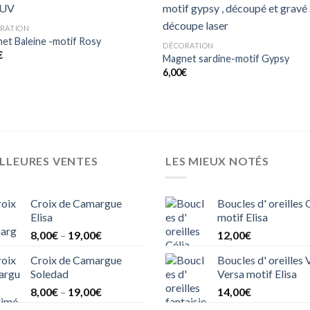
Ajouter
Ajo
RATION
à mes
à 
coups
co
et Baleine -motif Rosy
DÉCORATION
de
d
€
Magnet sardine-motif Gypsy
coeur
co
6,00
€
LLEURES VENTES
LES MIEUX NOTÉS
Croix de Camargue
Boucles d' oreilles 
Elisa
motif Elisa
8,00
€
–
19,00
€
12,00
€
Croix de Camargue
Boucles d' oreilles 
Soledad
Versa motif Elisa
8,00
€
–
19,00
€
14,00
€