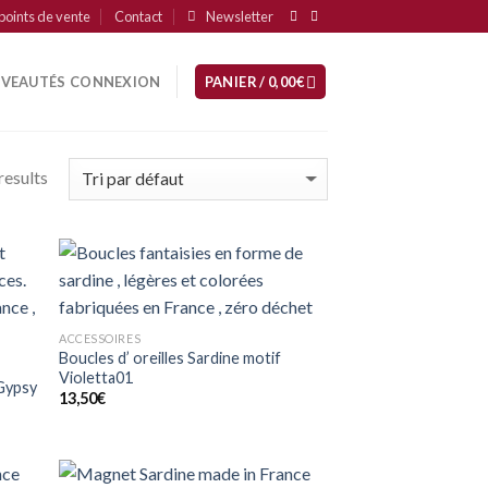
points de vente
Contact
Newsletter
VEAUTÉS
CONNEXION
PANIER /
0,00
€
results
uter
Ajouter
mes
à mes
ups
coups
ACCESSOIRES
e
de
Boucles d’ oreilles Sardine motif
eur
coeur
Violetta01
 Gypsy
13,50
€