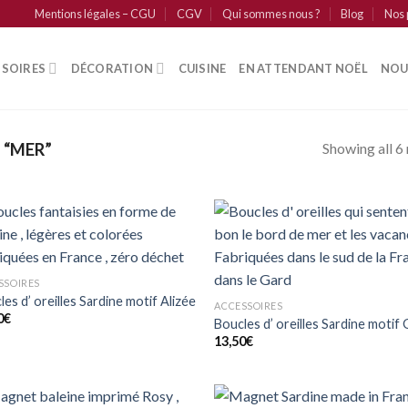
Mentions légales – CGU
CGV
Qui sommes nous ?
Blog
Nos 
SSOIRES
DÉCORATION
CUISINE
EN ATTENDANT NOËL
NOU
Showing all 6 
 “MER”
Ajouter
Ajo
à mes
à 
coups
co
SSOIRES
de
d
es d’ oreilles Sardine motif Alizée
coeur
co
ACCESSOIRES
0
€
Boucles d’ oreilles Sardine motif
13,50
€