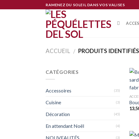
Skip
RAMENEZ DU SOLEIL DANS VOS VALISES
to
content
ACCE
ACCUEIL
PRODUITS IDENTIFIÉS
/
CATÉGORIES
Accessoires
(35)
ACCE
Cuisine
Boucl
(3)
13,5
Décoration
(45)
En attendant Noël
(4)
NOUVEAUTÉS
(3)