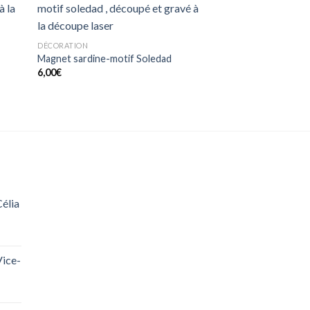
uter
Ajouter
mes
à mes
ups
coups
DÉCORATION
e
de
Magnet sardine-motif Soledad
eur
coeur
6,00
€
Célia
Vice-