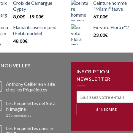
Croix de Camargue
Ceinture homme
Gypsy
"Miami" fauve
8,00
€
–
19,00
€
67,00
€
Flamant rose sur pied
Ex-voto Flora n°2
(Petit modèle)
23,00
€
48,00
€
S NOUVELLES
INSCRIPTION
NEWSLETTER
Anthony Cellier en visite
chez les Péquélettes
Les Péquélettes del Sol à
Nimagine
2
Commentaires
Les Péquélettes dans le