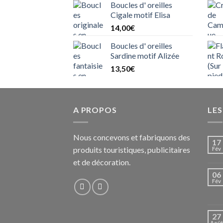
Boucles d' oreilles
Cigale motif Elisa
14,00
€
Boucles d' oreilles
Sardine motif Alizée
13,50
€
A PROPOS
LE
Nous concevons et fabriquons des
17
produits touristiques, publicitaires
Fév
et de décoration.
06
Fév
27
Août