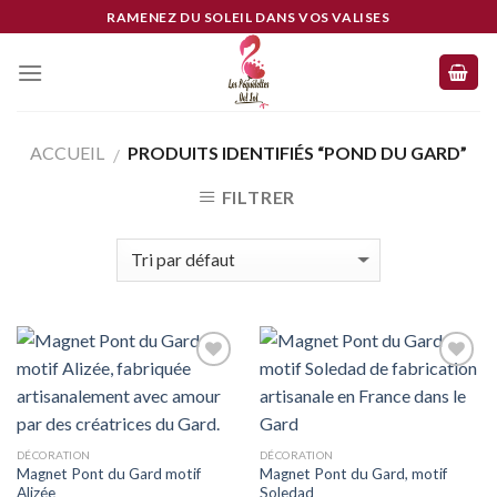
Skip
RAMENEZ DU SOLEIL DANS VOS VALISES
to
content
ACCUEIL
PRODUITS IDENTIFIÉS “POND DU GARD”
/
FILTRER
Ajouter
Ajouter
à mes
à mes
coups
coups
de
de
coeur
coeur
DÉCORATION
DÉCORATION
Magnet Pont du Gard motif
Magnet Pont du Gard, motif
Alizée
Soledad