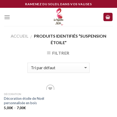
Skip
RAMENEZ DU SOLEIL DANS VOS VALISES
to
content
ACCUEIL
PRODUITS IDENTIFIÉS “SUSPENSION
/
ÉTOILE”
FILTRER
DÉCORATION
Ajouter
Décoration étoile de Noël
à mes
personnalisée en bois
coups
de
5,00
€
–
7,00
€
coeur