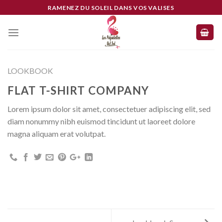
Skip
RAMENEZ DU SOLEIL DANS VOS VALISES
to
content
LOOKBOOK
FLAT T-SHIRT COMPANY
Lorem ipsum dolor sit amet, consectetuer adipiscing elit, sed
diam nonummy nibh euismod tincidunt ut laoreet dolore
magna aliquam erat volutpat.