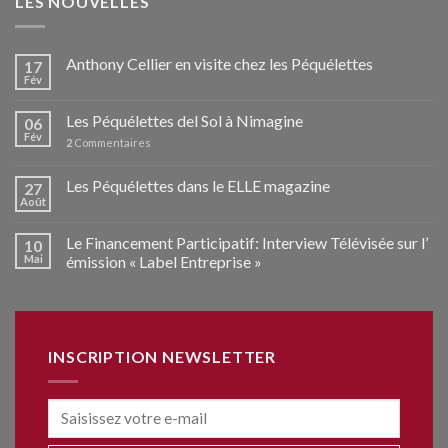
LES NOUVELLES
Anthony Cellier en visite chez les Péquélettes
17
Fév
Les Péquélettes del Sol à Nimagine
06
Fév
2
Commentaires
Les Péquélettes dans le ELLE magazine
27
Août
Le Financement Participatif: Interview Télévisée sur l’
10
Mai
émission « Label Entreprise »
INSCRIPTION NEWSLETTER