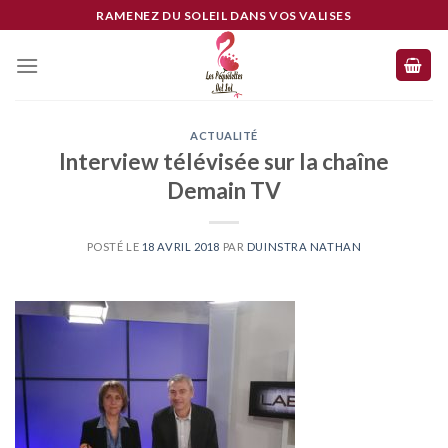
Skip
RAMENEZ DU SOLEIL DANS VOS VALISES
to
content
ACTUALITÉ
Interview télévisée sur la chaîne
Demain TV
POSTÉ LE
18 AVRIL 2018
PAR
DUINSTRA NATHAN