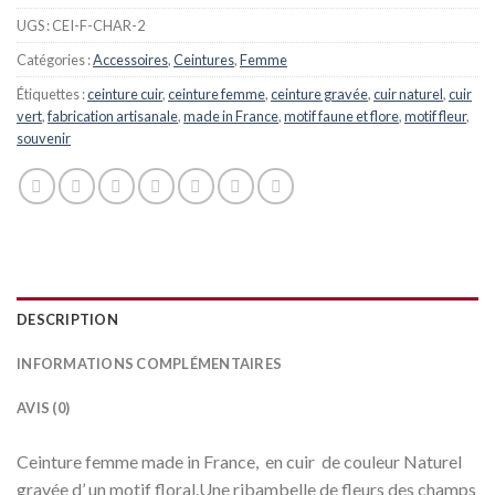
UGS :
CEI-F-CHAR-2
Catégories :
Accessoires
,
Ceintures
,
Femme
Étiquettes :
ceinture cuir
,
ceinture femme
,
ceinture gravée
,
cuir naturel
,
cuir
vert
,
fabrication artisanale
,
made in France
,
motif faune et flore
,
motif fleur
,
souvenir
DESCRIPTION
INFORMATIONS COMPLÉMENTAIRES
AVIS (0)
Ceinture femme made in France, en cuir de couleur Naturel
gravée d’ un motif floral.Une ribambelle de fleurs des champs