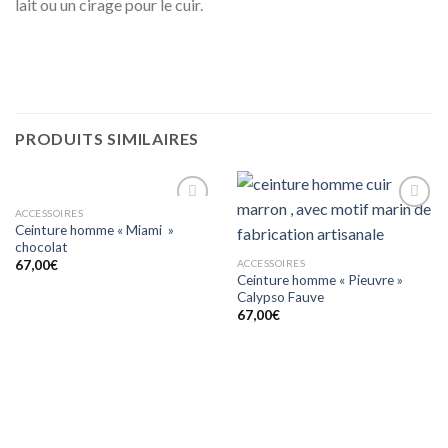
lait ou un cirage pour le cuir.
PRODUITS SIMILAIRES
ACCESSOIRES
Ajouter
Ajouter
Ceinture homme « Miami »
à mes
à mes
chocolat
coups
coups
de
de
ACCESSOIRES
67,00
€
coeur
coeur
Ceinture homme « Pieuvre »
Calypso Fauve
67,00
€