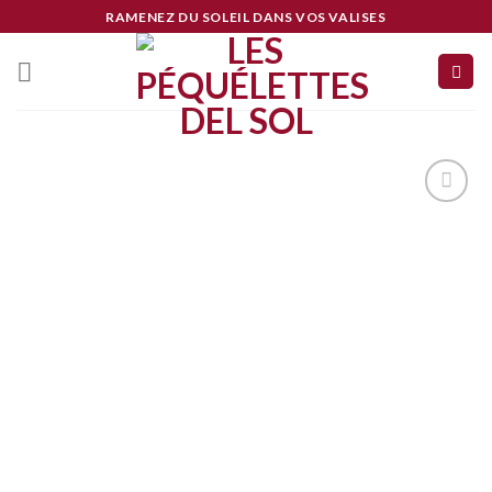
Skip
RAMENEZ DU SOLEIL DANS VOS VALISES
to
content
Ajouter
à mes
coups
de
coeur