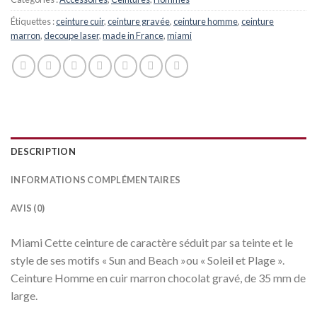
Étiquettes :
ceinture cuir
,
ceinture gravée
,
ceinture homme
,
ceinture
marron
,
decoupe laser
,
made in France
,
miami
DESCRIPTION
INFORMATIONS COMPLÉMENTAIRES
AVIS (0)
Miami Cette ceinture de caractère séduit par sa teinte et le
style de ses motifs « Sun and Beach »ou « Soleil et Plage ».
Ceinture Homme en cuir marron chocolat gravé, de 35 mm de
large.