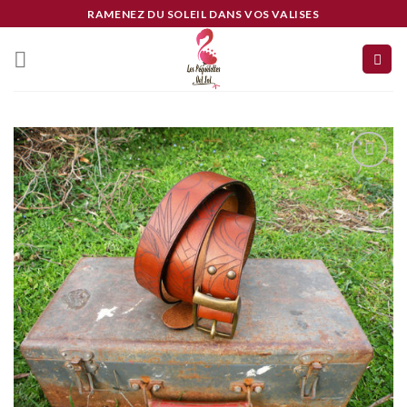
Skip
RAMENEZ DU SOLEIL DANS VOS VALISES
to
content
Ajouter
à mes
coups
de
coeur