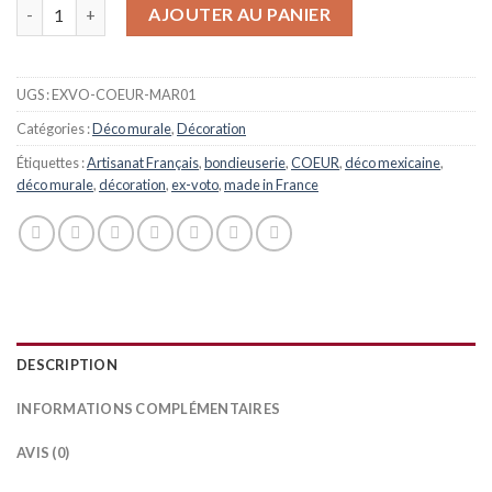
Quantité
AJOUTER AU PANIER
UGS :
EXVO-COEUR-MAR01
Catégories :
Déco murale
,
Décoration
Étiquettes :
Artisanat Français
,
bondieuserie
,
COEUR
,
déco mexicaine
,
déco murale
,
décoration
,
ex-voto
,
made in France
DESCRIPTION
INFORMATIONS COMPLÉMENTAIRES
AVIS (0)