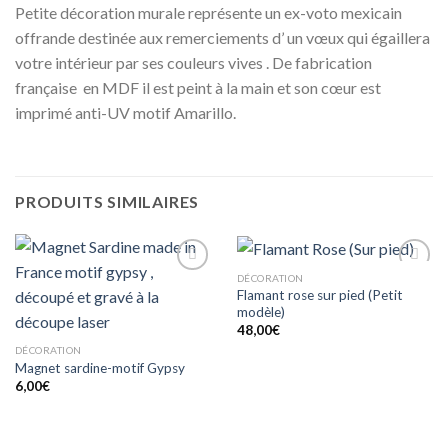
Petite décoration murale représente un ex-voto mexicain
offrande destinée aux remerciements d’ un vœux qui égaillera
votre intérieur par ses couleurs vives . De fabrication
française en MDF il est peint à la main et son cœur est
imprimé anti-UV motif Amarillo.
PRODUITS SIMILAIRES
DÉCORATION
Ajouter
Ajouter
Flamant rose sur pied (Petit
à mes
à mes
modèle)
coups
coups
de
de
48,00
€
coeur
coeur
DÉCORATION
Magnet sardine-motif Gypsy
6,00
€